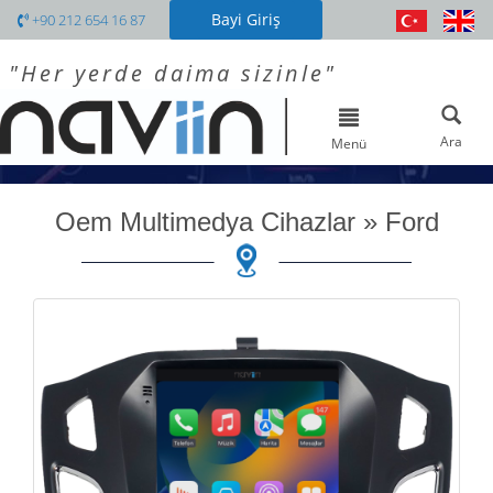
Bayi Giriş
+90 212 654 16 87
"Her yerde daima sizinle"
Toggle
navigation
Ara
Menü
Oem Multimedya Cihazlar
»
Ford