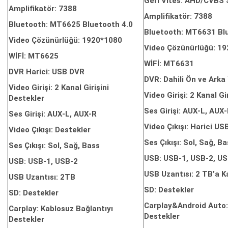
Geri Vites: AHD/CVBS S
Amplifikatör: 7388
Amplifikatör: 7388
Bluetooth: MT6625 Bluetooth 4.0
Bluetooth: MT6631 Bl
Video Çözünürlüğü: 1920*1080
Video Çözünürlüğü: 1
WİFİ: MT6625
WİFİ: MT6631
DVR Harici: USB DVR
DVR: Dahili Ön ve Ark
Video Girişi: 2 Kanal Girişini
Video Girişi: 2 Kanal Gi
Destekler
Ses Girişi: AUX-L, AUX
Ses Girişi: AUX-L, AUX-R
Video Çıkışı: Harici US
Video Çıkışı: Destekler
Ses Çıkışı: Sol, Sağ, B
Ses Çıkışı: Sol, Sağ, Bass
USB: USB-1, USB-2, US
USB: USB-1, USB-2
USB Uzantısı: 2 TB’a K
USB Uzantısı: 2TB
SD: Destekler
SD: Destekler
Carplay&Android Auto:
Carplay: Kablosuz Bağlantıyı
Destekler
Destekler