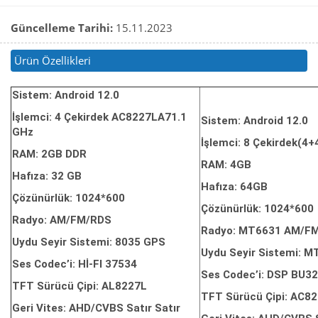
Güncelleme Tarihi:
15.11.2023
Ürün Özellikleri
Sistem: Android 12.0
İşlemci: 4 Çekirdek AC8227LA71.1
Sistem: Android 12.0
GHz
İşlemci: 8 Çekirdek(4
RAM: 2GB DDR
RAM: 4GB
Hafıza: 32 GB
Hafıza: 64GB
Çözünürlük: 1024*600
Çözünürlük: 1024*600
Radyo: AM/FM/RDS
Radyo: MT6631 AM/F
Uydu Seyir Sistemi: 8035 GPS
Uydu Seyir Sistemi: 
Ses Codec’i: Hİ-FI 37534
Ses Codec’i: DSP BU3
TFT Sürücü Çipi: AL8227L
TFT Sürücü Çipi: AC8
Geri Vites: AHD/CVBS Satır Satır