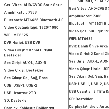
TFT Sürücü Çipi: AC8
Geri Vites: AHD/CVBS Satır Satır
Geri Vites: AHD/CVBS S
Amplifikatör: 7388
Amplifikatör: 7388
Bluetooth: MT6625 Bluetooth 4.0
Bluetooth: MT6631 Bl
Video Çözünürlüğü: 1920*1080
Video Çözünürlüğü: 1
WİFİ: MT6625
WİFİ: MT6631
DVR Harici: USB DVR
DVR: Dahili Ön ve Ark
Video Girişi: 2 Kanal Girişini
Video Girişi: 2 Kanal Gi
Destekler
Ses Girişi: AUX-L, AUX
Ses Girişi: AUX-L, AUX-R
Video Çıkışı: Harici US
Video Çıkışı: Destekler
Ses Çıkışı: Sol, Sağ, B
Ses Çıkışı: Sol, Sağ, Bass
USB: USB-1, USB-2, US
USB: USB-1, USB-2
USB Uzantısı: 2 TB’a K
USB Uzantısı: 2TB
SD: Destekler
SD: Destekler
Carplay&Android Auto:
Carplay: Kablosuz Bağlantıyı