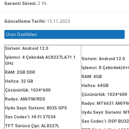
Garanti Süresi:
2 YIL
Güncelleme Tarihi:
15.11.2023
Ürün Özellikleri
Sistem: Android 12.0
İşlemci: 4 Çekirdek AC8227LA71.1
Sistem: Android 12.0
GHz
İşlemci: 8 Çekirdek(4
RAM: 2GB DDR
RAM: 4GB
Hafıza: 32 GB
Hafıza: 64GB
Çözünürlük: 1024*600
Çözünürlük: 1024*600
Radyo: AM/FM/RDS
Radyo: MT6631 AM/F
Uydu Seyir Sistemi: 8035 GPS
Uydu Seyir Sistemi: 
Ses Codec’i: Hİ-FI 37534
Ses Codec’i: DSP BU3
TFT Sürücü Çipi: AL8227L