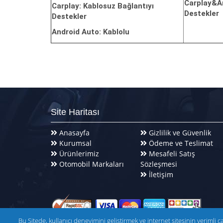
Carplay&An
Carplay: Kablosuz Bağlantıyı
Destekler
Destekler
Android Auto: Kablolu
Site Haritası
Anasayfa
Gizlilik ve Güvenlik
Kurumsal
Ödeme ve Teslimat
Ürünlerimiz
Mesafeli Satış
Otomobil Markaları
Sözleşmesi
İletişim
Bu Sitede, kullanıcı deneyimini geliştirmek ve internet sitesinin verimli ç