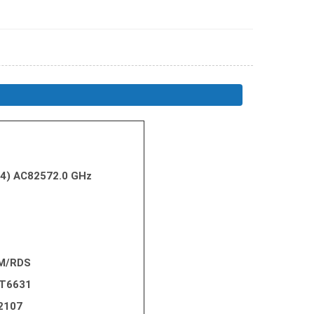
4+4) AC82572.0 GHz
M/RDS
MT6631
2107