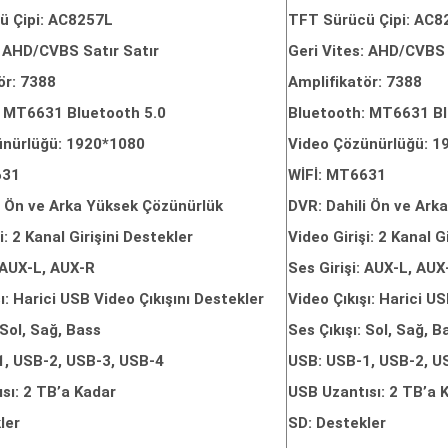
ü Çipi: AC8257L
TFT Sürücü Çipi: AC8
: AHD/CVBS Satır Satır
Geri Vites: AHD/CVBS 
ör: 7388
Amplifikatör: 7388
: MT6631 Bluetooth 5.0
Bluetooth: MT6631 Bl
ünürlüğü: 1920*1080
Video Çözünürlüğü: 1
631
WİFİ: MT6631
i Ön ve Arka Yüksek Çözünürlük
DVR: Dahili Ön ve Ark
i: 2 Kanal Girişini Destekler
Video Girişi: 2 Kanal G
: AUX-L, AUX-R
Ses Girişi: AUX-L, AUX
ı: Harici USB Video Çıkışını Destekler
Video Çıkışı: Harici U
 Sol, Sağ, Bass
Ses Çıkışı: Sol, Sağ, B
1, USB-2, USB-3, USB-4
USB: USB-1, USB-2, U
sı: 2 TB’a Kadar
USB Uzantısı: 2 TB’a 
ler
SD: Destekler