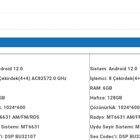
droid 12.0
Sistem: Android 12.0
 Çekirdek(4+4) AC82572.0 GHz
İşlemci: 8 Çekirdek(
RAM: 6GB
4GB
Hafıza: 128GB
k: 1024*600
Çözünürlük: 1024*600
T6631 AM/FM/RDS
Radyo: MT6631 AM/F
r Sistemi: MT6631
Uydu Seyir Sistemi: 
’i: DSP BU32107
Ses Codec’i: DSP BU3