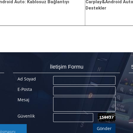
droid Auto: Kablosuz Bağlantıyı
Carplay&Android Auto:
Destekler
İletişim Formu
Ad Soyad
E-Posta
Mesaj
Güvenlik
alışmasını