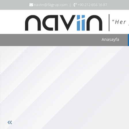
naviin@5kgrup.com |
+90 212 654 16 87
"Her 
Anasayfa
Previous