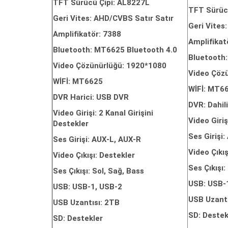
TFT Sürücü Çipi: AL8227L
TFT Sürüc
Geri Vites: AHD/CVBS Satır Satır
Geri Vites
Amplifikatör: 7388
Amplifikat
Bluetooth: MT6625 Bluetooth 4.0
Bluetooth
Video Çözünürlüğü: 1920*1080
Video Çöz
WİFİ: MT6625
WİFİ: MT6
DVR Harici: USB DVR
DVR: Dahil
Video Girişi: 2 Kanal Girişini
Video Giriş
Destekler
Ses Girişi
Ses Girişi: AUX-L, AUX-R
Video Çıkış
Video Çıkışı: Destekler
Ses Çıkışı:
Ses Çıkışı: Sol, Sağ, Bass
USB: USB-
USB: USB-1, USB-2
USB Uzantı
USB Uzantısı: 2TB
SD: Destek
SD: Destekler