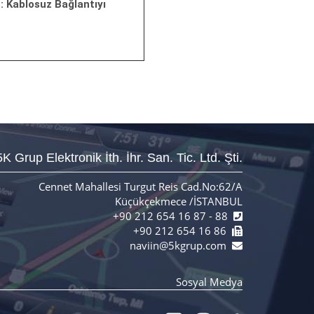
 Kablosuz Bağlantıyı
5K Grup Elektronik İth. İhr. San. Tic. Ltd. Şti.
Cennet Mahallesi Turgut Reis Cad.No:62/A
Küçükçekmece /İSTANBUL
+90 212 654 16 87 - 88
+90 212 654 16 86
naviin@5kgrup.com
Sosyal Medya