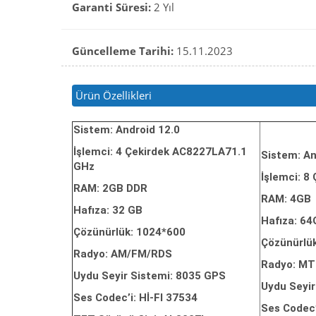
Garanti Süresi:
2 Yıl
Güncelleme Tarihi:
15.11.2023
Ürün Özellikleri
Sistem: Android 12.0
İşlemci: 4 Çekirdek AC8227LA71.1
Sistem: An
GHz
İşlemci: 8
RAM: 2GB DDR
RAM: 4GB
Hafıza: 32 GB
Hafıza: 6
Çözünürlük: 1024*600
Çözünürlü
Radyo: AM/FM/RDS
Radyo: M
Uydu Seyir Sistemi: 8035 GPS
Uydu Seyi
Ses Codec’i: Hİ-FI 37534
Ses Codec