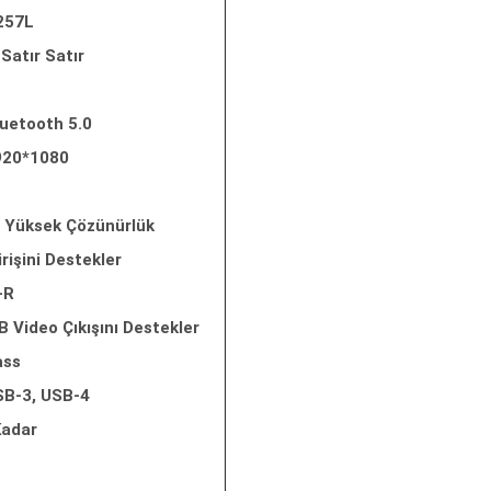
257L
Satır Satır
uetooth 5.0
920*1080
a Yüksek Çözünürlük
irişini Destekler
-R
SB Video Çıkışını Destekler
ass
SB-3, USB-4
Kadar