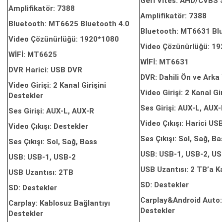
Geri Vites: AHD/CVBS S
Amplifikatör: 7388
Amplifikatör: 7388
Bluetooth: MT6625 Bluetooth 4.0
Bluetooth: MT6631 Bl
Video Çözünürlüğü: 1920*1080
Video Çözünürlüğü: 1
WİFİ: MT6625
WİFİ: MT6631
DVR Harici: USB DVR
DVR: Dahili Ön ve Ark
Video Girişi: 2 Kanal Girişini
Video Girişi: 2 Kanal Gi
Destekler
Ses Girişi: AUX-L, AUX
Ses Girişi: AUX-L, AUX-R
Video Çıkışı: Harici US
Video Çıkışı: Destekler
Ses Çıkışı: Sol, Sağ, B
Ses Çıkışı: Sol, Sağ, Bass
USB: USB-1, USB-2, US
USB: USB-1, USB-2
USB Uzantısı: 2 TB’a K
USB Uzantısı: 2TB
SD: Destekler
SD: Destekler
Carplay&Android Auto:
Carplay: Kablosuz Bağlantıyı
Destekler
Destekler