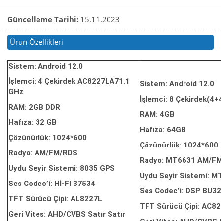
Güncelleme Tarihi:
15.11.2023
Ürün Özellikleri
Sistem: Android 12.0
İşlemci: 4 Çekirdek AC8227LA71.1
Sistem: Android 12.0
GHz
İşlemci: 8 Çekirdek(4
RAM: 2GB DDR
RAM: 4GB
Hafıza: 32 GB
Hafıza: 64GB
Çözünürlük: 1024*600
Çözünürlük: 1024*600
Radyo: AM/FM/RDS
Radyo: MT6631 AM/F
Uydu Seyir Sistemi: 8035 GPS
Uydu Seyir Sistemi: 
Ses Codec’i: Hİ-FI 37534
Ses Codec’i: DSP BU3
TFT Sürücü Çipi: AL8227L
TFT Sürücü Çipi: AC8
Geri Vites: AHD/CVBS Satır Satır