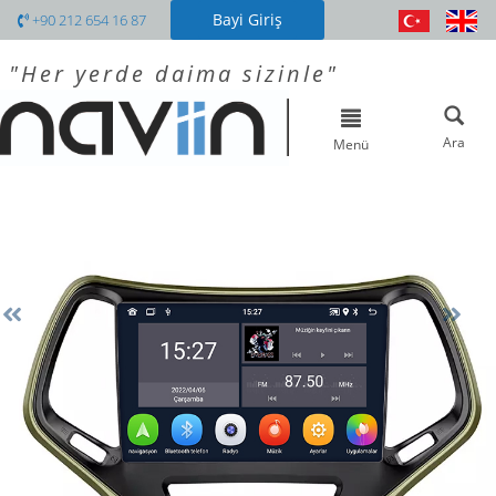
Bayi Giriş
+90 212 654 16 87
"Her yerde daima sizinle"
Toggle
navigation
Ara
Menü
Previous
Nex