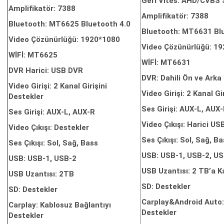
Geri Vites: AHD/CVBS S
Amplifikatör: 7388
Amplifikatör: 7388
Bluetooth: MT6625 Bluetooth 4.0
Bluetooth: MT6631 Bl
Video Çözünürlüğü: 1920*1080
Video Çözünürlüğü: 1
WİFİ: MT6625
WİFİ: MT6631
DVR Harici: USB DVR
DVR: Dahili Ön ve Ark
Video Girişi: 2 Kanal Girişini
Video Girişi: 2 Kanal Gi
Destekler
Ses Girişi: AUX-L, AUX
Ses Girişi: AUX-L, AUX-R
Video Çıkışı: Harici US
Video Çıkışı: Destekler
Ses Çıkışı: Sol, Sağ, B
Ses Çıkışı: Sol, Sağ, Bass
USB: USB-1, USB-2, US
USB: USB-1, USB-2
USB Uzantısı: 2 TB’a K
USB Uzantısı: 2TB
SD: Destekler
SD: Destekler
Carplay&Android Auto:
Carplay: Kablosuz Bağlantıyı
Destekler
Destekler