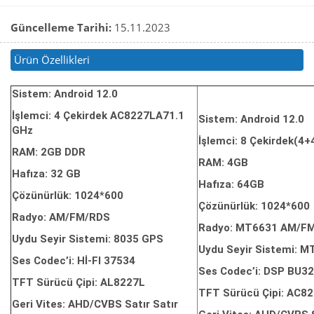
Güncelleme Tarihi:
15.11.2023
Ürün Özellikleri
Sistem: Android 12.0
İşlemci: 4 Çekirdek AC8227LA71.1
Sistem: Android 12.0
GHz
İşlemci: 8 Çekirdek(4
RAM: 2GB DDR
RAM: 4GB
Hafıza: 32 GB
Hafıza: 64GB
Çözünürlük: 1024*600
Çözünürlük: 1024*600
Radyo: AM/FM/RDS
Radyo: MT6631 AM/F
Uydu Seyir Sistemi: 8035 GPS
Uydu Seyir Sistemi: 
Ses Codec’i: Hİ-FI 37534
Ses Codec’i: DSP BU3
TFT Sürücü Çipi: AL8227L
TFT Sürücü Çipi: AC8
Geri Vites: AHD/CVBS Satır Satır