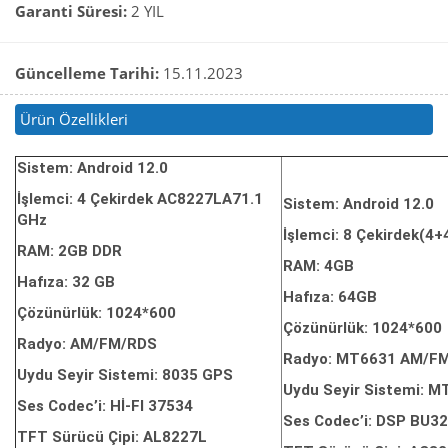
Garanti Süresi:
2 YIL
Güncelleme Tarihi:
15.11.2023
Ürün Özellikleri
Sistem: Android 12.0
İşlemci: 4 Çekirdek AC8227LA71.1
Sistem: Android 12.0
GHz
İşlemci: 8 Çekirdek(4
RAM: 2GB DDR
RAM: 4GB
Hafıza: 32 GB
Hafıza: 64GB
Çözünürlük: 1024*600
Çözünürlük: 1024*600
Radyo: AM/FM/RDS
Radyo: MT6631 AM/F
Uydu Seyir Sistemi: 8035 GPS
Uydu Seyir Sistemi: 
Ses Codec’i: Hİ-FI 37534
Ses Codec’i: DSP BU3
TFT Sürücü Çipi: AL8227L