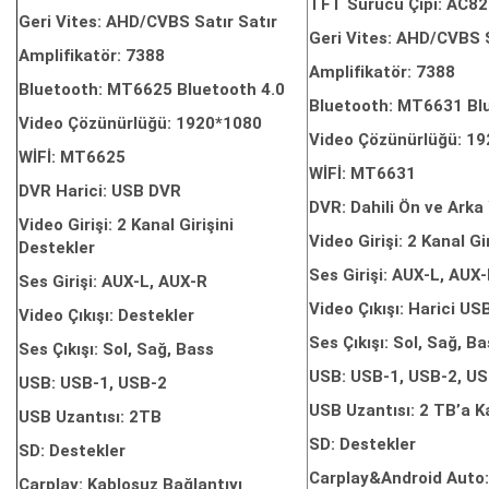
TFT Sürücü Çipi: AC8
Geri Vites: AHD/CVBS Satır Satır
Geri Vites: AHD/CVBS S
Amplifikatör: 7388
Amplifikatör: 7388
Bluetooth: MT6625 Bluetooth 4.0
Bluetooth: MT6631 Bl
Video Çözünürlüğü: 1920*1080
Video Çözünürlüğü: 1
WİFİ: MT6625
WİFİ: MT6631
DVR Harici: USB DVR
DVR: Dahili Ön ve Ark
Video Girişi: 2 Kanal Girişini
Video Girişi: 2 Kanal Gi
Destekler
Ses Girişi: AUX-L, AUX
Ses Girişi: AUX-L, AUX-R
Video Çıkışı: Harici US
Video Çıkışı: Destekler
Ses Çıkışı: Sol, Sağ, B
Ses Çıkışı: Sol, Sağ, Bass
USB: USB-1, USB-2, US
USB: USB-1, USB-2
USB Uzantısı: 2 TB’a K
USB Uzantısı: 2TB
SD: Destekler
SD: Destekler
Carplay&Android Auto:
Carplay: Kablosuz Bağlantıyı