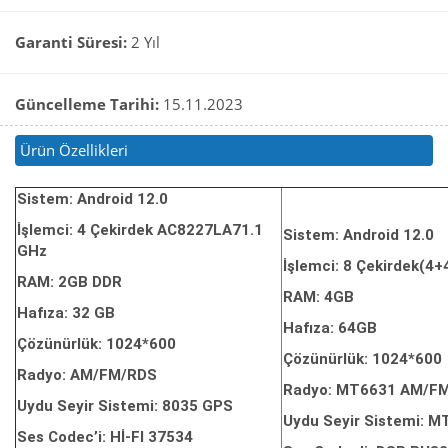
Garanti Süresi:
2 Yıl
Güncelleme Tarihi:
15.11.2023
Ürün Özellikleri
Sistem: Android 12.0
İşlemci: 4 Çekirdek AC8227LA71.1
Sistem: Android 12.0
GHz
İşlemci: 8 Çekirdek(4
RAM: 2GB DDR
RAM: 4GB
Hafıza: 32 GB
Hafıza: 64GB
Çözünürlük: 1024*600
Çözünürlük: 1024*600
Radyo: AM/FM/RDS
Radyo: MT6631 AM/F
Uydu Seyir Sistemi: 8035 GPS
Uydu Seyir Sistemi: 
Ses Codec’i: Hİ-FI 37534