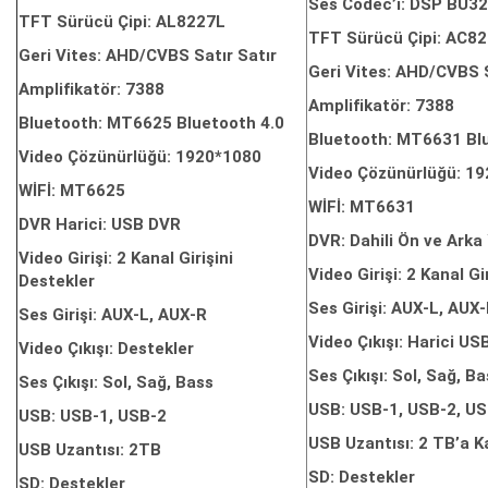
Ses Codec’i: DSP BU3
TFT Sürücü Çipi: AL8227L
TFT Sürücü Çipi: AC8
Geri Vites: AHD/CVBS Satır Satır
Geri Vites: AHD/CVBS S
Amplifikatör: 7388
Amplifikatör: 7388
Bluetooth: MT6625 Bluetooth 4.0
Bluetooth: MT6631 Bl
Video Çözünürlüğü: 1920*1080
Video Çözünürlüğü: 1
WİFİ: MT6625
WİFİ: MT6631
DVR Harici: USB DVR
DVR: Dahili Ön ve Ark
Video Girişi: 2 Kanal Girişini
Video Girişi: 2 Kanal Gi
Destekler
Ses Girişi: AUX-L, AUX
Ses Girişi: AUX-L, AUX-R
Video Çıkışı: Harici US
Video Çıkışı: Destekler
Ses Çıkışı: Sol, Sağ, B
Ses Çıkışı: Sol, Sağ, Bass
USB: USB-1, USB-2, US
USB: USB-1, USB-2
USB Uzantısı: 2 TB’a K
USB Uzantısı: 2TB
SD: Destekler
SD: Destekler