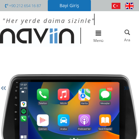
Bayi Giriş
+90 212 654 16 87
"Her yerde daima sizinle"
Toggle
navigation
Ara
Menü
Previous
Nex