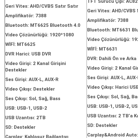
TFT Sürücü Çipi: AC8
Geri Vites: AHD/CVBS Satır Satır
Geri Vites: AHD/CVBS S
Amplifikatör: 7388
Amplifikatör: 7388
Bluetooth: MT6625 Bluetooth 4.0
Bluetooth: MT6631 Bl
Video Çözünürlüğü: 1920*1080
Video Çözünürlüğü: 1
WİFİ: MT6625
WİFİ: MT6631
DVR Harici: USB DVR
DVR: Dahili Ön ve Ark
Video Girişi: 2 Kanal Girişini
Video Girişi: 2 Kanal Gi
Destekler
Ses Girişi: AUX-L, AUX
Ses Girişi: AUX-L, AUX-R
Video Çıkışı: Harici US
Video Çıkışı: Destekler
Ses Çıkışı: Sol, Sağ, B
Ses Çıkışı: Sol, Sağ, Bass
USB: USB-1, USB-2, US
USB: USB-1, USB-2
USB Uzantısı: 2 TB’a K
USB Uzantısı: 2TB
SD: Destekler
SD: Destekler
Carplay&Android Auto:
Carplay: Kablosuz Bağlantıyı