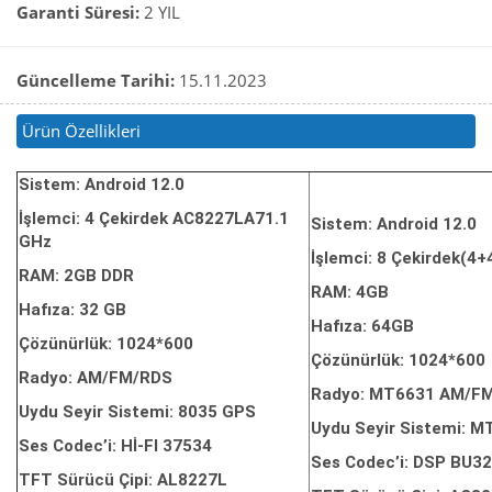
Garanti Süresi:
2 YIL
Güncelleme Tarihi:
15.11.2023
Ürün Özellikleri
Sistem: Android 12.0
İşlemci: 4 Çekirdek AC8227LA71.1
Sistem: Android 12.0
GHz
İşlemci: 8 Çekirdek(4
RAM: 2GB DDR
RAM: 4GB
Hafıza: 32 GB
Hafıza: 64GB
Çözünürlük: 1024*600
Çözünürlük: 1024*600
Radyo: AM/FM/RDS
Radyo: MT6631 AM/F
Uydu Seyir Sistemi: 8035 GPS
Uydu Seyir Sistemi: 
Ses Codec’i: Hİ-FI 37534
Ses Codec’i: DSP BU3
TFT Sürücü Çipi: AL8227L