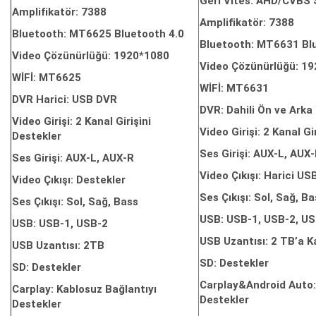
Geri Vites: AHD/CVBS S
Amplifikatör: 7388
Amplifikatör: 7388
Bluetooth: MT6625 Bluetooth 4.0
Bluetooth: MT6631 Bl
Video Çözünürlüğü: 1920*1080
Video Çözünürlüğü: 1
WİFİ: MT6625
WİFİ: MT6631
DVR Harici: USB DVR
DVR: Dahili Ön ve Ark
Video Girişi: 2 Kanal Girişini
Video Girişi: 2 Kanal Gi
Destekler
Ses Girişi: AUX-L, AUX
Ses Girişi: AUX-L, AUX-R
Video Çıkışı: Harici US
Video Çıkışı: Destekler
Ses Çıkışı: Sol, Sağ, B
Ses Çıkışı: Sol, Sağ, Bass
USB: USB-1, USB-2, US
USB: USB-1, USB-2
USB Uzantısı: 2 TB’a K
USB Uzantısı: 2TB
SD: Destekler
SD: Destekler
Carplay&Android Auto:
Carplay: Kablosuz Bağlantıyı
Destekler
Destekler