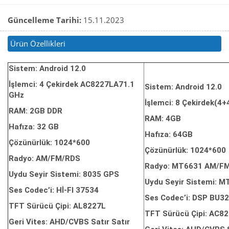
Güncelleme Tarihi:
15.11.2023
Ürün Özellikleri
Sistem: Android 12.0
İşlemci: 4 Çekirdek AC8227LA71.1
Sistem: Android 12.0
GHz
İşlemci: 8 Çekirdek(4
RAM: 2GB DDR
RAM: 4GB
Hafıza: 32 GB
Hafıza: 64GB
Çözünürlük: 1024*600
Çözünürlük: 1024*600
Radyo: AM/FM/RDS
Radyo: MT6631 AM/F
Uydu Seyir Sistemi: 8035 GPS
Uydu Seyir Sistemi: 
Ses Codec’i: Hİ-FI 37534
Ses Codec’i: DSP BU3
TFT Sürücü Çipi: AL8227L
TFT Sürücü Çipi: AC8
Geri Vites: AHD/CVBS Satır Satır