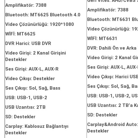
Geri Vites: AHD/CVBS S
Amplifikatör: 7388
Amplifikatör: 7388
Bluetooth: MT6625 Bluetooth 4.0
Bluetooth: MT6631 Bl
Video Çözünürlüğü: 1920*1080
Video Çözünürlüğü: 1
WİFİ: MT6625
WİFİ: MT6631
DVR Harici: USB DVR
DVR: Dahili Ön ve Ark
Video Girişi: 2 Kanal Girişini
Video Girişi: 2 Kanal Gi
Destekler
Ses Girişi: AUX-L, AUX
Ses Girişi: AUX-L, AUX-R
Video Çıkışı: Harici US
Video Çıkışı: Destekler
Ses Çıkışı: Sol, Sağ, B
Ses Çıkışı: Sol, Sağ, Bass
USB: USB-1, USB-2, US
USB: USB-1, USB-2
USB Uzantısı: 2 TB’a K
USB Uzantısı: 2TB
SD: Destekler
SD: Destekler
Carplay&Android Auto:
Carplay: Kablosuz Bağlantıyı
Destekler
Destekler