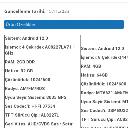
Güncelleme Tarihi:
15.11.2023
Ürün Özellikleri
Sistem: Android 12.0
İşlemci: 4 Çekirdek AC8227LA71.1
Sistem: Android 12.0
GHz
İşlemci: 8 Çekirdek(4
RAM: 2GB DDR
RAM: 4GB
Hafıza: 32 GB
Hafıza: 64GB
Çözünürlük: 1024*600
Çözünürlük: 1024*600
Radyo: AM/FM/RDS
Radyo: MT6631 AM/F
Uydu Seyir Sistemi: 8035 GPS
Uydu Seyir Sistemi: 
Ses Codec’i: Hİ-FI 37534
Ses Codec’i: DSP BU3
TFT Sürücü Çipi: AL8227L
TFT Sürücü Çipi: AC8
Geri Vites: AHD/CVBS Satır Satır