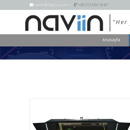
naviin@5kgrup.com |
+90 212 654 16 87
"Her 
Anasayfa