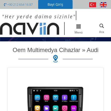
Bayi Giriş
+90 212 654 16 87
"Her yerde daima sizinle"
Toggle
navigation
Ara
Menü
Oem Multimedya Cihazlar
»
Audi